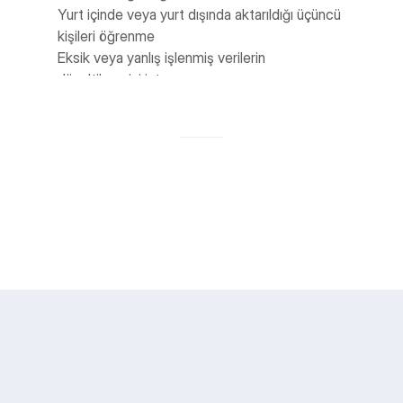
Yurt içinde veya yurt dışında aktarıldığı üçüncü 
kişileri öğrenme
Eksik veya yanlış işlenmiş verilerin 
düzeltilmesini isteme
Verilerin silinmesini veya yok edilmesini talep 
etme
İşlemenin otomatik sistemler aracılığıyla 
gerçekleşmesi hâlinde aleyhte bir sonuç 
doğurmasına itiraz etme
Zararın giderilmesini talep etme
Haklarınızı kullanmak için 
info@massimocreative.com
 adresine 
yazabilirsiniz.
Çerezler (Cookies)
Sitemiz, kullanıcı deneyimini geliştirmek 