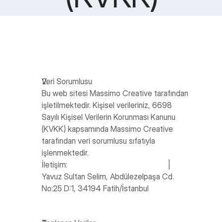
B
İ
Z
E 
U
L
A
Ş
I
Veri Sorumlusu
N
0850 304 51 19
Bu web sitesi Massimo Creative tarafından 
info@massimocreative.com
işletilmektedir. Kişisel verileriniz, 6698 
Sayılı Kişisel Verilerin Korunması Kanunu 
Proje Başlat
(KVKK) kapsamında Massimo Creative 
tarafından veri sorumlusu sıfatıyla 
işlenmektedir.
İletişim: 
info@massimocreative.com
 | 
Yavuz Sultan Selim, Abdülezelpaşa Cd. 
No:25 D:1, 34194 Fatih/İstanbul