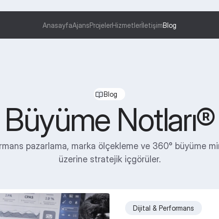
Anasayfa
Ajans
Projeler
Hizmetler
İletişim
Blog
Blog
Büyüme Notları®
rmans pazarlama, marka ölçekleme ve 360° büyüme mi
üzerine stratejik içgörüler.
Dijital & Performans