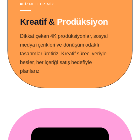
HİZMETLERİMİZ
+
191.2K
Kreatif &
Prodüksiyon
2,248
Dikkat çeken 4K prodüksiyonlar, sosyal
medya içerikleri ve dönüşüm odaklı
141.8K
Massimo Creative
tasarımlar üretiriz. Kreatif süreci veriyle
Can you do it like me?🤔
besler, her içeriği satış hedefiyle
8,840
#yoga #beginneryoga
planlarız.
#fyp #funny