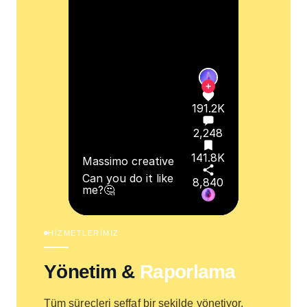
Can you do it like me?🤔
8,840
#yoga #beginneryoga
#fyp #funny
+
191.2K
2,248
141.8K
Massimo creative
Can you do it like
8,840
me?🤔
HİZMETLERİMİZ
Yönetim &
Raporlama
+
Tüm süreçleri şeffaf bir şekilde yönetiyor,