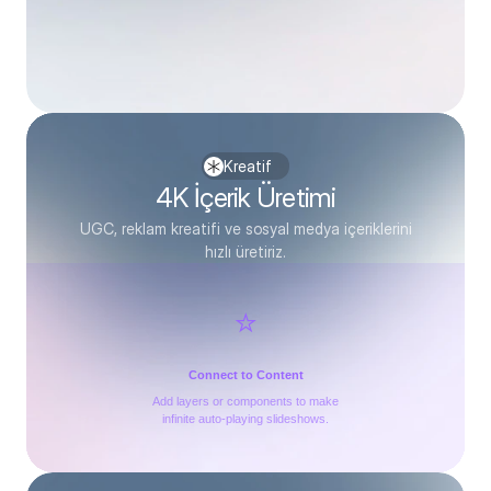
Kreatif
4K İçerik Üretimi
UGC, reklam kreatifi ve sosyal medya içeriklerini
hızlı üretiriz.
⭐️
Connect to Content
Add layers or components to make
infinite auto-playing slideshows.