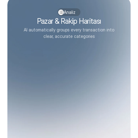
Silver Desk
#fyp #funny
Brand identity package
ROAS: 5.2
Analiz
Pazar & Rakip Haritası
AI automatically groups every transaction into
Paid
#004-12
clear, accurate categories
Silver Desk
Brand identity package
ROAS: 5.2