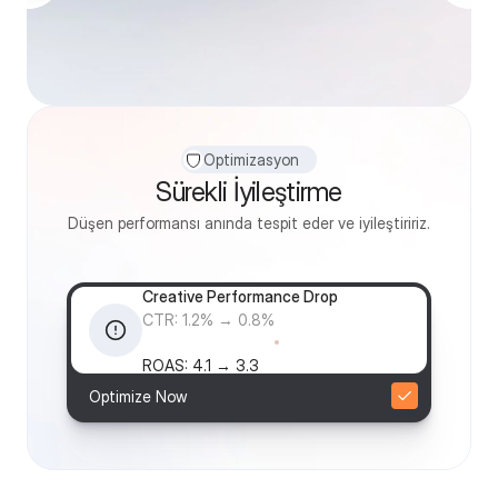
5
.
4
R
O
A
S
O
r
t
a
l
a
m
a
K
a
m
p
a
n
y
a
G
e
t
i
r
i
s
i
Optimizasyon
Sürekli İyileştirme
Düşen performansı anında tespit eder ve iyileştiririz.
Creative Performance Drop
CTR: 1.2% → 0.8%
ROAS: 4.1 → 3.3
Optimize Now