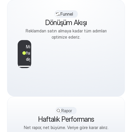
Funnel
Dönüşüm Akışı
Reklamdan satın almaya kadar tüm adımları
+
optimize ederiz.
191.2K
Minimal
1
funnel
min
2,248
diyagramı
ago
141.8K
Massimo Creative
Can you do it like me?🤔
8,840
#yoga #beginneryoga
#fyp #funny
Rapor
Haftalık Performans
Net rapor, net büyüme. Veriye göre karar alırız.