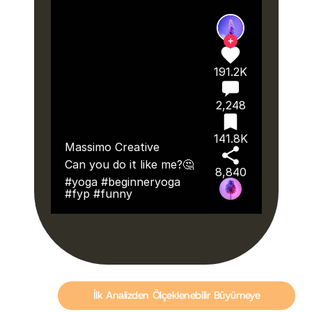
+
191.2K
2,248
141.8K
Massimo Creative
Can you do it like me?🤔
8,840
#yoga #beginneryoga
#fyp #funny
İlk Analizden Ölçeklenebilir Büyümeye