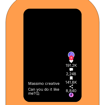
141.8K
Massimo Creative
Can you do it like me?🤔
8,840
#yoga #beginneryoga
#fyp #funny
+
191.2K
2,248
141.8K
Massimo creative
Can you do it like
8,840
me?🤔