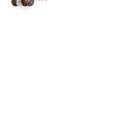
4
.
9
/
5
m
ü
ş
t
e
r
i
m
e
m
n
u
n
i
y
e
t
i
1
0
0
0
+
m
a
r
k
a
t
a
r
a
f
ı
n
d
a
n
t
e
r
c
i
h
e
d
i
l
i
y
o
r
u
z
50M+
Organik Erişim
Tüm platformlarda markaların görünürlüğünü
sistemli şekilde artırıyoruz.