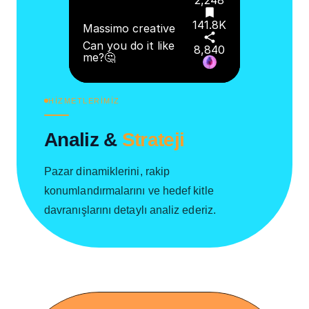
2,248
141.8K
Massimo creative
Can you do it like
8,840
me?🤔
HİZMETLERİMİZ
Analiz &
Strateji
Pazar dinamiklerini, rakip
konumlandırmalarını ve hedef kitle
davranışlarını detaylı analiz ederiz.
+
191.2K
2,248