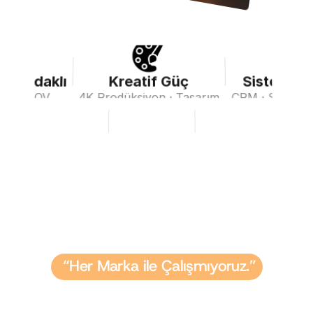
ns Odaklı
Kreatif Güç
Sistemli 
CAC · AOV
4K Prodüksiyon · Tasarım
CRM · Süreç ·
“Her Marka ile Çalışmıyoruz.”