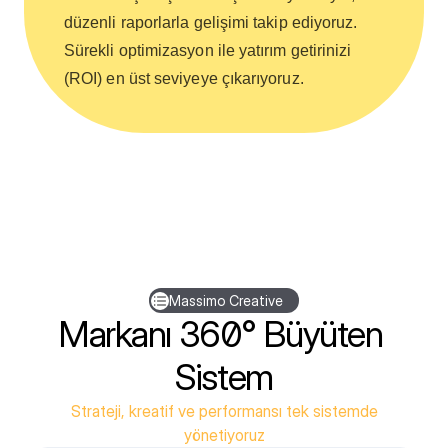
191.2K
düzenli raporlarla gelişimi takip ediyoruz.
Sürekli optimizasyon ile yatırım getirinizi
2,248
(ROI) en üst seviyeye çıkarıyoruz.
141.8K
Massimo Creative
Can you do it like me?🤔
8,840
#yoga #beginneryoga
#fyp #funny
Massimo Creative
Markanı 360° Büyüten 
Sistem
Strateji, kreatif ve performansı tek sistemde
yönetiyoruz