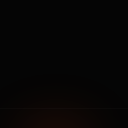
aynı gün içinde dönüş yaparak randevunuzu onaylasın.
Görüşme türü
Telefonla ön görüşme
Ajansta toplantı
Marka analizi oturumu
Tercih ettiğiniz tarih
Saat aralığı
10.00 – 12.00
13.00 – 15.00
15.00 – 17.00
Esnek — size uyalım
Gönder & Toplantı Talep Et